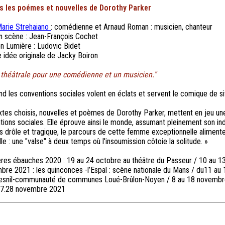
s les poémes et nouvelles de Dorothy Parker
arie Strehaiano
: comédienne et Arnaud Roman : musicien, chanteur
n scène : Jean-François Cochet
on Lumière : Ludovic Bidet
e idée originale de Jacky Boiron
 théâtrale pour une comédienne et un musicien."
d les conventions sociales volent en éclats et servent le comique de sit
xtes choisis, nouvelles et poèmes de Dorothy Parker, mettent en jeu une
tions sociales. Elle éprouve ainsi le monde, assumant pleinement son in
is drôle et tragique, le parcours de cette femme exceptionnelle alimente
le : une "valse" à deux temps où l'insoumission côtoie la solitude. »
res ébauches 2020 : 19 au 24 octobre au théâtre du Passeur / 10 au 1
bre 2021 : les quinconces -l’Espal : scène nationale du Mans / du11 au 1
snil-communauté de communes Loué-Brûlon-Noyen / 8 au 18 novembre 2
27.28 novembre 2021