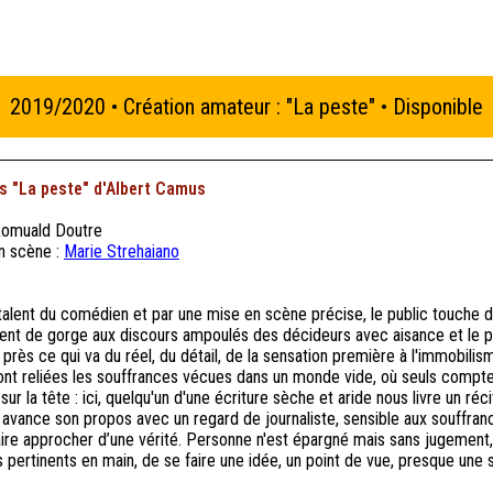
2019/2020 • Création amateur : "La peste" • Disponible
s "La peste" d'Albert Camus
omuald Doutre
n scène :
Marie Strehaiano
talent du comédien et par une mise en scène précise, le public touche d
nt de gorge aux discours ampoulés des décideurs avec aisance et le publ
 près ce qui va du réel, du détail, de la sensation première à l'immobilism
sont reliées les souffrances vécues dans un monde vide, où seuls compte
ur la tête : ici, quelqu'un d'une écriture sèche et aride nous livre un réci
avance son propos avec un regard de journaliste, sensible aux souffran
aire approcher d’une vérité. Personne n'est épargné mais sans jugement, 
s pertinents en main, de se faire une idée, un point de vue, presque une