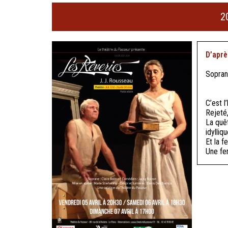
2
D’aprè
Sopran
C’est l
Rejeté,
La quêt
idylliq
Et la 
Une fe