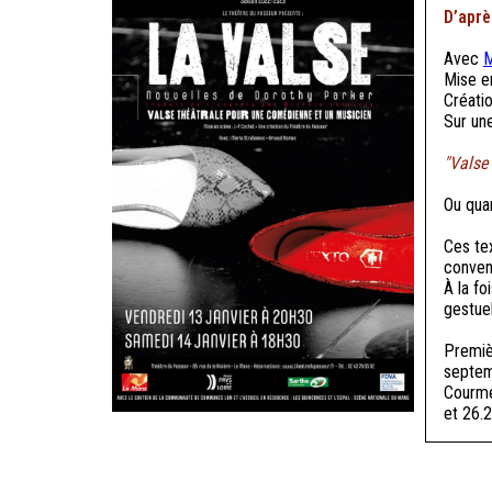
D’aprè
Avec
M
Mise e
Créati
Sur un
"Valse
Ou quan
Ces te
conven
À la fo
gestuel
Premiè
septem
Courme
et 26.