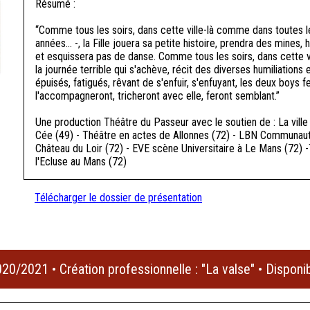
Résumé :
“Comme tous les soirs, dans cette ville-là comme dans toutes le
années... -, la Fille jouera sa petite histoire, prendra des mine
et esquissera pas de danse. Comme tous les soirs, dans cette vi
la journée terrible qui s'achève, récit des diverses humiliations
épuisés, fatigués, rêvant de s'enfuir, s'enfuyant, les deux boys 
l'accompagneront, tricheront avec elle, feront semblant.”
Une production Théâtre du Passeur avec le soutien de : La vil
Cée (49) - Théâtre en actes de Allonnes (72) - LBN Communauté
Château du Loir (72) - EVE scène Universitaire à Le Mans (72) -
l'Ecluse au Mans (72)
Télécharger le dossier de présentation
20/2021 • Création professionnelle : "La valse" • Disponi