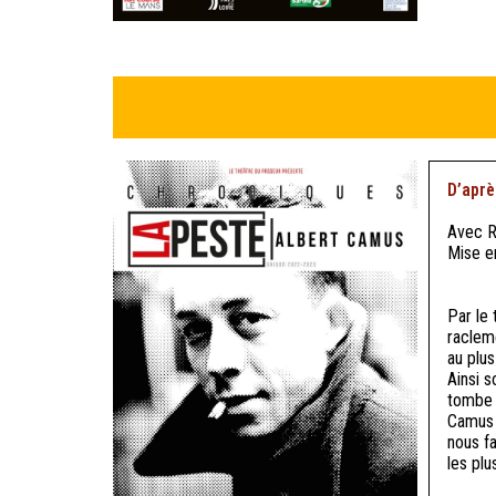
D’aprè
Avec R
Mise e
Par le 
racleme
au plus
Ainsi 
tombe s
Camus 
nous f
les plu