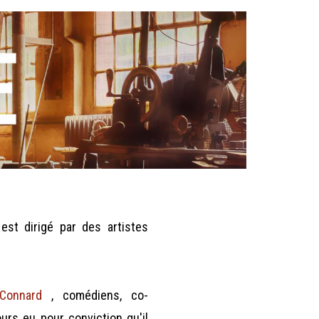
 est dirigé par des artistes
Connard
,
comédiens,
co-
urs eu pour conviction qu'il